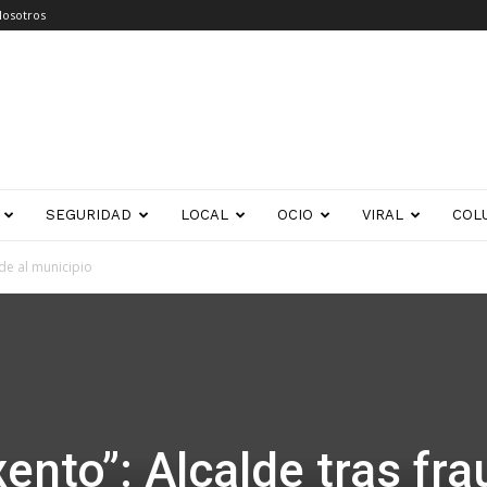
Nosotros
SEGURIDAD
LOCAL
OCIO
VIRAL
COL
ude al municipio
ento”: Alcalde tras fr