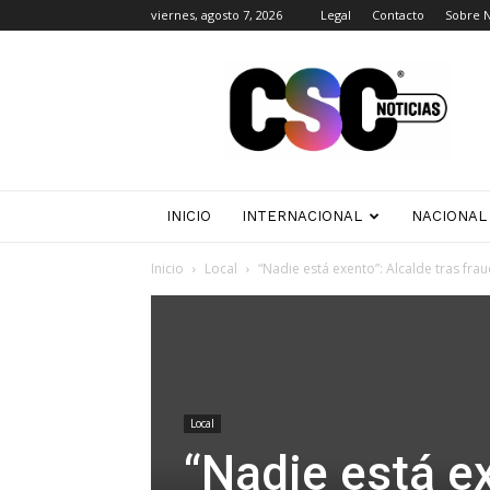
viernes, agosto 7, 2026
Legal
Contacto
Sobre 
CSC
Noticias
INICIO
INTERNACIONAL
NACIONAL
Inicio
Local
“Nadie está exento”: Alcalde tras fra
Local
“Nadie está ex