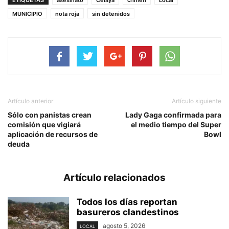
ETIQUETAS
asesinato
Celaya
crimen
Local
MUNICIPIO
nota roja
sin detenidos
Artículo anterior
Artículo siguiente
Sólo con panistas crean
Lady Gaga confirmada para
comisión que vigiará
el medio tiempo del Super
aplicación de recursos de
Bowl
deuda
Artículo relacionados
Todos los días reportan
basureros clandestinos
agosto 5, 2026
LOCAL