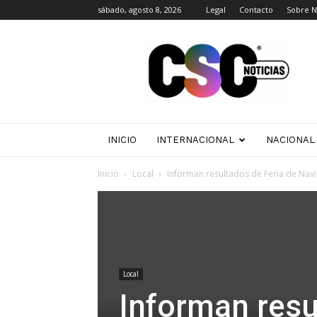
sábado, agosto 8, 2026
Legal
Contacto
Sobre N
CSC
Noticias
INICIO
INTERNACIONAL
NACIONAL
Inicio
Local
Informan resultados de Feria de Nav
Local
Informan resu