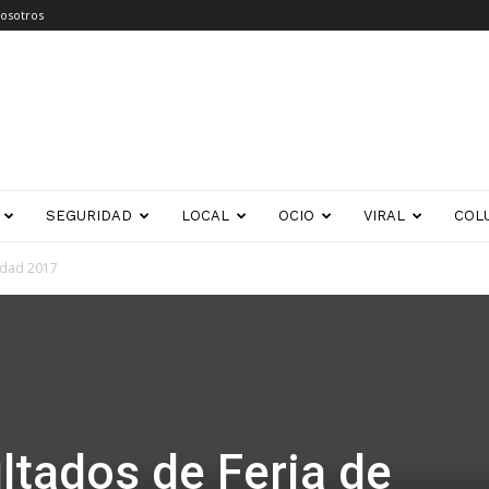
osotros
SEGURIDAD
LOCAL
OCIO
VIRAL
COL
idad 2017
ltados de Feria de