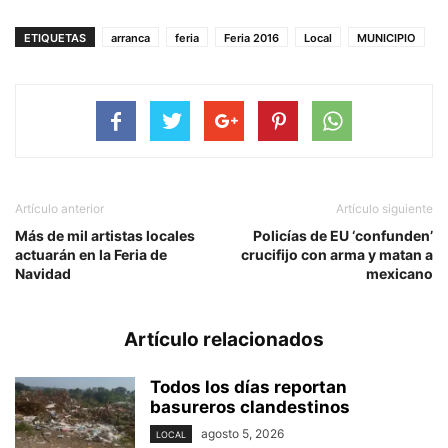
ETIQUETAS
arranca
feria
Feria 2016
Local
MUNICIPIO
Artículo anterior
Artículo siguiente
Más de mil artistas locales
Policías de EU ‘confunden’
actuarán en la Feria de
crucifijo con arma y matan a
Navidad
mexicano
Artículo relacionados
Todos los días reportan
basureros clandestinos
agosto 5, 2026
LOCAL