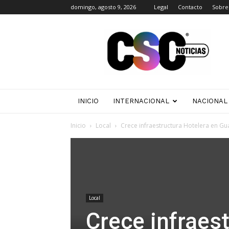
domingo, agosto 9, 2026
Legal
Contacto
Sobre
CSC
Noticias
INICIO
INTERNACIONAL
NACIONAL
Inicio
Local
Crece infraestructura Hotelera en Gu
Local
Crece infraes