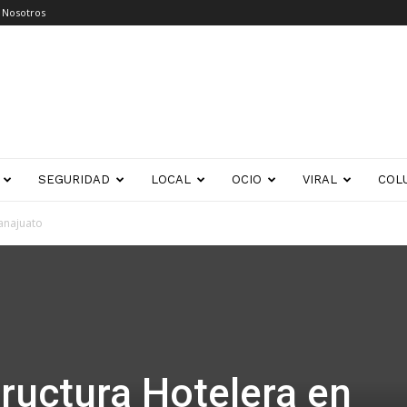
 Nosotros
SEGURIDAD
LOCAL
OCIO
VIRAL
COL
anajuato
tructura Hotelera en