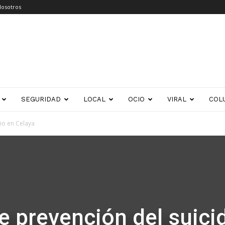
Nosotros
SEGURIDAD
LOCAL
OCIO
VIRAL
COL
io en Celaya
e prevención del suici