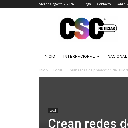
viernes, agosto 7, 2026
Legal
Contacto
Sobre 
CSC
Noticias
INICIO
INTERNACIONAL
NACIONAL
Inicio
Local
Crean redes de prevención del suicid
Local
Crean redes d