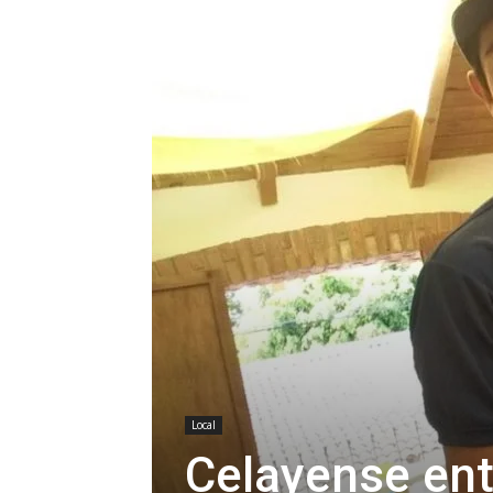
Local
Celayense ent