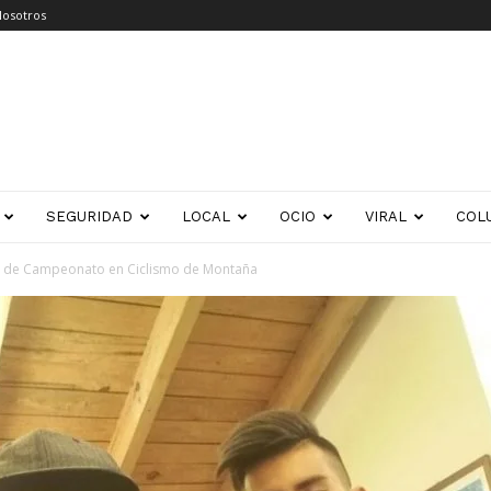
Nosotros
SEGURIDAD
LOCAL
OCIO
VIRAL
COL
es de Campeonato en Ciclismo de Montaña