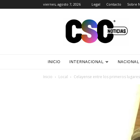
viernes, agosto 7, 2026
Legal
Contacto
Sobre 
CSC
Noticias
INICIO
INTERNACIONAL
NACIONAL
Inicio
Local
Celayense entre los primeros lugar