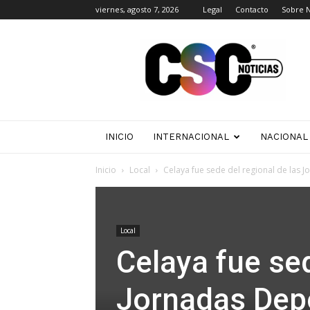
viernes, agosto 7, 2026
Legal
Contacto
Sobre 
CSC
Noticias
INICIO
INTERNACIONAL
NACIONAL
Inicio
Local
Celaya fue sede del regional de las Jo
Local
Celaya fue sed
Jornadas Depo