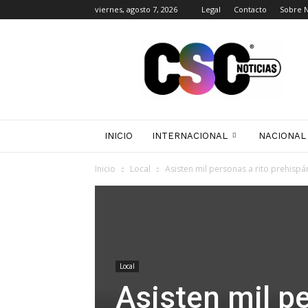
viernes, agosto 7, 2026
Legal
Contacto
Sobre 
CSC
Noticias
INICIO
INTERNACIONAL
NACIONAL
Inicio
Local
Asisten mil personas a rito prehispán
Local
Asisten mil pe