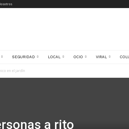
Nosotros
SEGURIDAD
LOCAL
OCIO
VIRAL
COL
ico en el jardín
rsonas a rito