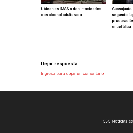
Ubican en IMSS a dos intoxicados
Guanajuato 
con alcohol adulterado
segundo lug
procuració
encefálica
Dejar respuesta
Ingresa para dejar un comentario
CSC Noticias es