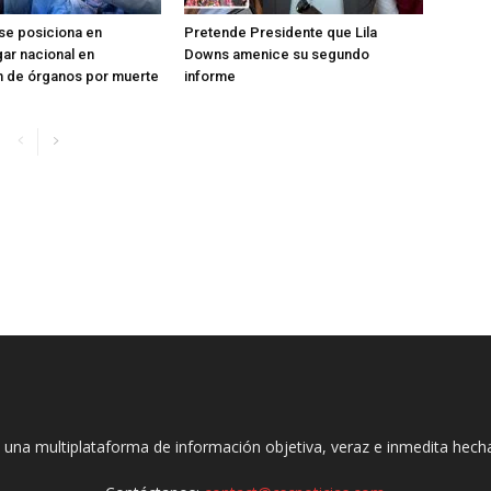
se posiciona en
Pretende Presidente que Lila
ar nacional en
Downs amenice su segundo
n de órganos por muerte
informe
 una multiplataforma de información objetiva, veraz e inmedita hec