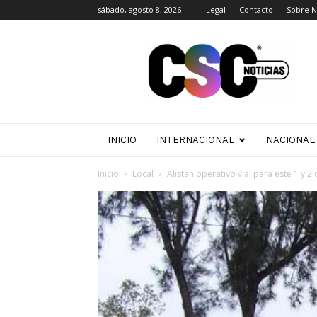
sábado, agosto 8, 2026
Legal
Contacto
Sobre N
CSC
Noticias
INICIO
INTERNACIONAL
NACIONAL
Inicio
Local
Alistan operativo vial para este 1 y