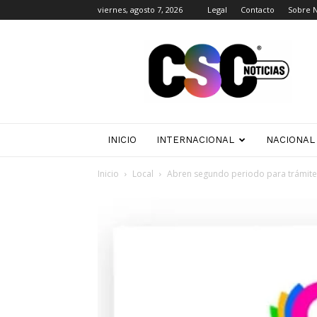
viernes, agosto 7, 2026
Legal
Contacto
Sobre 
CSC
Noticias
INICIO
INTERNACIONAL
NACIONAL
Inicio
Local
Abren segundo periodo para trámite