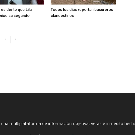
esidente que Lila
Todos los días reportan basureros
ice su segundo
clandestinos
 una multiplataforma de información objetiva, veraz e inmedita hec