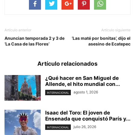
Artículo anterior
Artículo siguiente
Anuncian temporada 2 y 3 de
‘Las maté por bonitas’, dijo el
‘La Casa de las Flores’
asesino de Ecatepec
Artículo relacionados
¿Qué hacer en San Miguel de
Allende, el hito mundial con...
agosto 1, 2026
INTERNACIONAL
Isaac del Toro: El joven de
Ensenada que conquistó París y...
julio 26, 2026
INTERNACIONAL