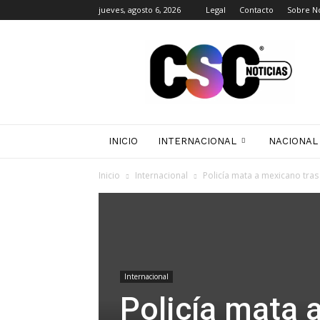
jueves, agosto 6, 2026
Legal
Contacto
Sobre N
CSC
Noticias
INICIO
INTERNACIONAL
NACIONAL
Inicio
Internacional
Policía mata a mexicano tras
Internacional
Policía mata 