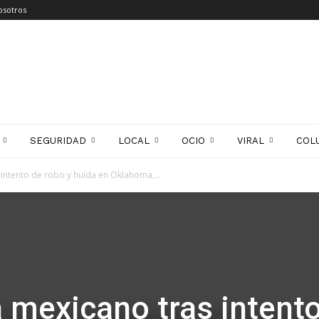
osotros
SEGURIDAD
LOCAL
OCIO
VIRAL
COL
 intento de robo y huída en Oklahoma,...
a mexicano tras intent