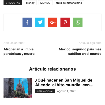
ETIQUETAS
disney
MUNDO
trata de matar a niño
Artículo anterior
Artículo siguiente
Atropellan a limpia
México, segundo país más
parabrisas y muere
católico en el mundo
Artículo relacionados
¿Qué hacer en San Miguel de
Allende, el hito mundial con...
agosto 1, 2026
INTERNACIONAL