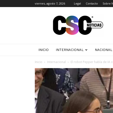
viernes, agosto 7, 2026
Legal
Contacto
Sobre 
CSC
Noticias
INICIO
INTERNACIONAL
NACIONAL
Inicio
Internacional
El robot Pepper habla de IA 