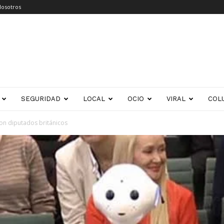
Nosotros
SEGURIDAD
LOCAL
OCIO
VIRAL
COL
con diputados británicos