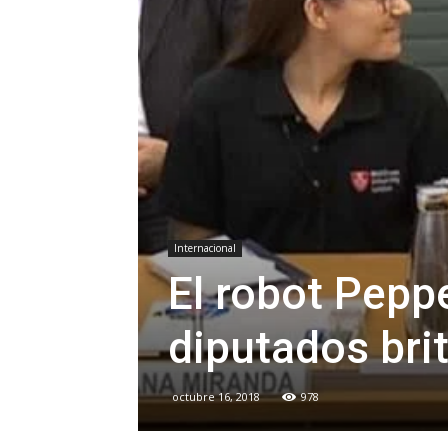
Internacional
El robot Pepp
diputados bri
octubre 16, 2018
978