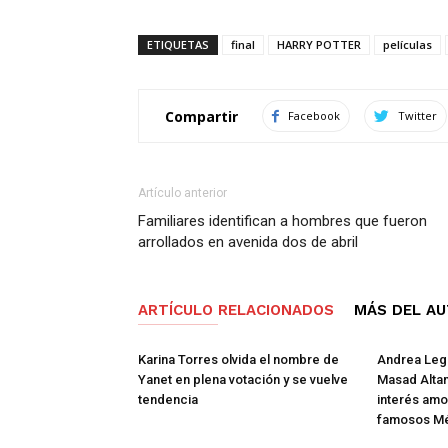
ETIQUETAS
final
HARRY POTTER
películas
Compartir
Facebook
Twitter
Artículo anterior
Familiares identifican a hombres que fueron
arrollados en avenida dos de abril
ARTÍCULO RELACIONADOS
MÁS DEL A
Karina Torres olvida el nombre de
Andrea Lega
Yanet en plena votación y se vuelve
Masad Altam
tendencia
interés amo
famosos M