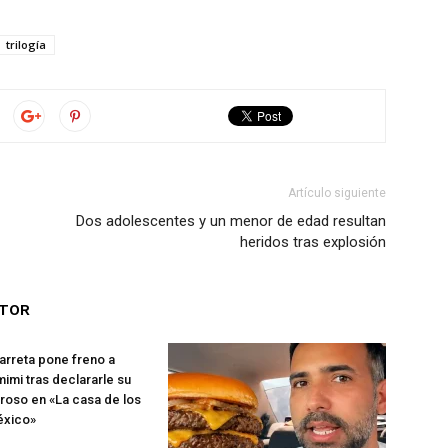
trilogía
Artículo siguiente
Dos adolescentes y un menor de edad resultan
heridos tras explosión
UTOR
rreta pone freno a
imi tras declararle su
roso en «La casa de los
éxico»