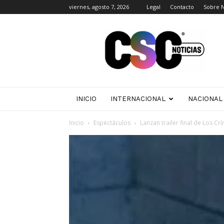
viernes, agosto 7, 2026
Legal
Contacto
Sobre 
CSC
Noticias
INICIO
INTERNACIONAL
NACIONAL
Inicio
Espectáculos
Lanzan trailer final de Los C