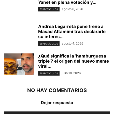
Yanet en plena votación y...
agosto 6, 2026
ESPECTÁCULOS
Andrea Legarreta pone freno a
Masad Altamimi tras declararle
su interés...
agosto 4, 2026
ESPECTÁCULOS
¿Qué significa la ‘hamburguesa
triple’? el origen del nuevo meme
viral...
julio 18, 2026
ESPECTÁCULOS
NO HAY COMENTARIOS
Dejar respuesta