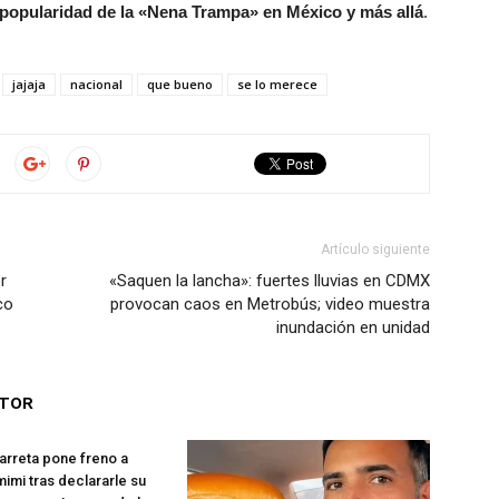
a popularidad de la «Nena Trampa» en México y más allá
.
jajaja
nacional
que bueno
se lo merece
Artículo siguiente
r
«Saquen la lancha»: fuertes lluvias en CDMX
co
provocan caos en Metrobús; video muestra
inundación en unidad
UTOR
rreta pone freno a
imi tras declararle su