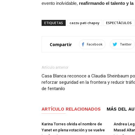
evento inolvidable,
reafirmando el talento y l
ETIQUETAS
cazzu pati chapoy
ESPECTÁCULOS
Compartir
Facebook
Twitter
Artículo anterior
Casa Blanca reconoce a Claudia Sheinbaum po
reforzar seguridad en la frontera y reducir tráfi
de fentanilo
ARTÍCULO RELACIONADOS
MÁS DEL A
Karina Torres olvida el nombre de
Andrea Lega
Yanet en plena votación y se vuelve
Masad Altam