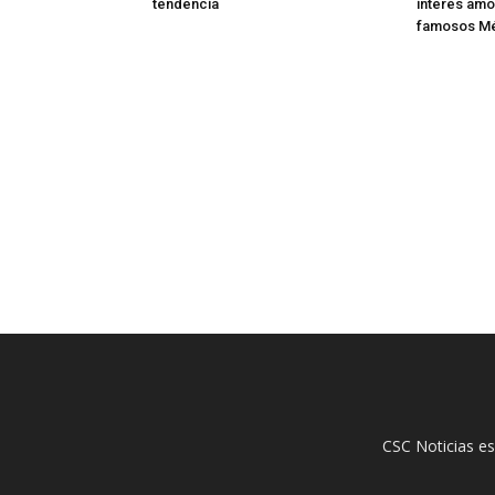
tendencia
interés amo
famosos M
CSC Noticias es