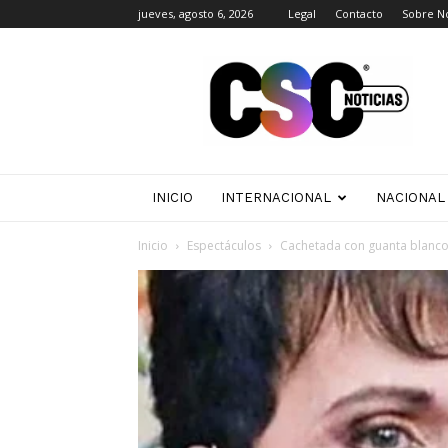
jueves, agosto 6, 2026
Legal
Contacto
Sobre N
CSC
Noticias
INICIO
INTERNACIONAL
NACIONAL
Inicio
Espectáculos
Cachetada con guanta blanco 