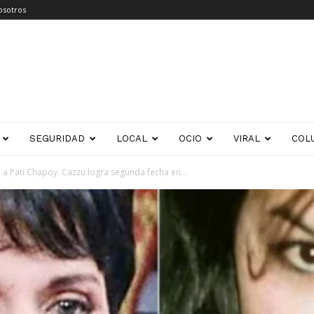
osotros
SEGURIDAD
LOCAL
OCIO
VIRAL
COL
a Pati Chapoy. Cazzu logra segunda fecha en...