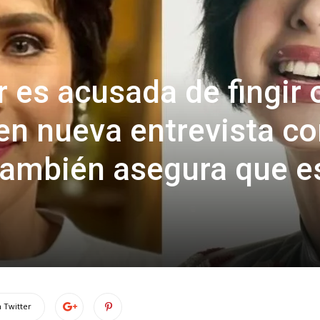
 es acusada de fingir 
en nueva entrevista c
también asegura que e
 Twitter