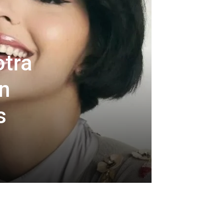
otra
on
s