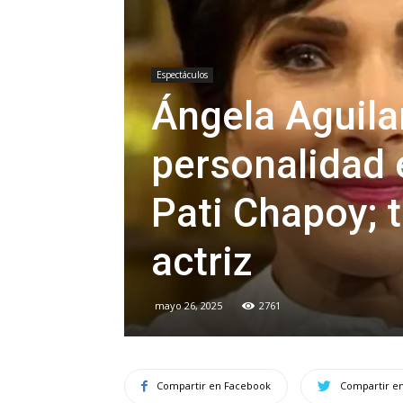
Espectáculos
Ángela Aguilar
personalidad 
Pati Chapoy; 
actriz
mayo 26, 2025
2761
Compartir en Facebook
Compartir en