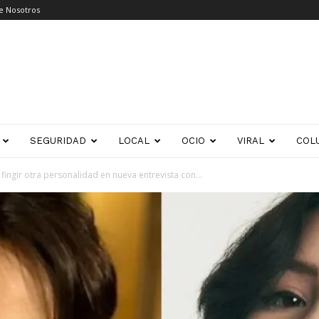
e Nosotros
SEGURIDAD
LOCAL
OCIO
VIRAL
COL
fingir otra personalidad en nueva entrevista con...