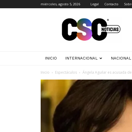
miércoles, agosto 5, 2026
Legal
Contacto
Sobr
CSC
Noticias
INICIO
INTERNACIONAL
NACIONAL
Inicio
Espectáculos
Ángela Aguilar es acusada de 